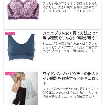
フェリシモのフラットブラ口コミをまと
めました。大きい胸でも着やせ効果でバ
ストラインすっきり。ニットやシャツコ
ーデ、着物がきれいに決まります。
ジニエブラを安く買う方法とは？
インナー
選ぶ種類でこんなに値段が違う！
ジニエブラを安く買う方法とは？テレビ
ショッピング？アマゾン？楽天？おすす
めは公式サイトです。選ぶ種類でこんな
に値段が違うって知ってました？
ワイドパンツやガウチョの裾のト
インナー
イレ問題を解決するペチキュロッ
ト
ワイドパンツやガウチョの裾をトイレで
どう床につかないようにするか、という
問題がありました。それを解決するペチ
キュロットがディノスにあります。なる
ほどアイデアですね。