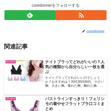
coordonnerをフォローする
coordonner
関連記事
ナイトブラってどれがいいの？人
インナー
気の種類から自分らしい一枚を選
ぶ
ナイトブラってどれがいいのでしょう
か？おすすめは？20代30代40代、小さい
胸、大きい胸、垂れた胸、離れた胸、授
乳でしぼんだ胸、整える？育乳？谷間を
つくる？など世代も体型も目標もひとり
ひとり違います。人気の種類から自分ら
バストラインすっきり！フェリシ
インナー
しい一枚を選びましょう。
モの着やせフラットブラ口コミま
とめ