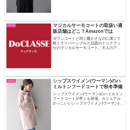
マジカルサーモコートの取扱い通
コート
販店舗はどこ？Amazonでは
ダウンコートと同じ暖かさなのに薄くて
軽くてリバーシブルと話題のドゥクラッ
セのマジカルサーモコート。大人のアウ
ターとしてCMでも注目されていますね。
通販で買える店舗はどこなのでしょう
か？Amazonでも買えるのでしょうか。
シップスウイメン(ウーマン)のハ
コート
ミルトンフードコートで秋冬準備
シップスウイメン(ウーマン)のハミルトン
フードコートが早くも登場。カジュアル
かっこいいシップスウイメン(ウーマン)の
コートの中でも人気のアイテムです。さ
っそく予約しましょう～。