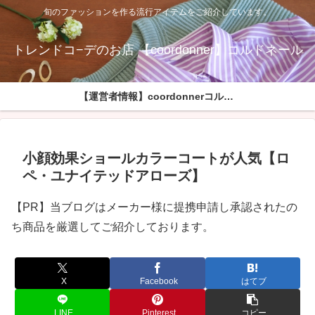
旬のファッションを作る流行アイテムをご紹介しています。
トレンドコ−デのお店 【coordonner】コルドネール
【運営者情報】coordonnerコルドネールへようこそ
小顔効果ショールカラーコートが人気【ロ
ペ・ユナイテッドアローズ】
【PR】当ブログはメーカー様に提携申請し承認されたの
ち商品を厳選してご紹介しております。
X
Facebook
はてブ
LINE
Pinterest
コピー