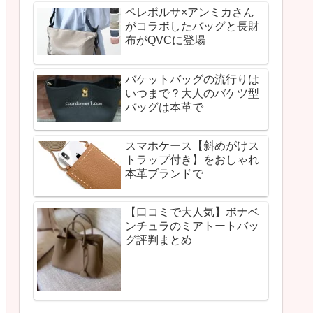
ペレボルサ×アンミカさん
がコラボしたバッグと長財
布がQVCに登場
バケットバッグの流行りは
いつまで？大人のバケツ型
バッグは本革で
スマホケース【斜めがけス
トラップ付き】をおしゃれ
本革ブランドで
【口コミで大人気】ボナベ
ンチュラのミアトートバッ
グ評判まとめ