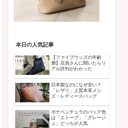
本日の人気記事
【ファイブウッズの年齢
層】店員さんに聞いたらリ
アル評判がわかった
日本製なのになぜ安い？
「レザリ」上質本革メン
ズ・レディースバッグ
ボナベンチュラのバッグ色
は「エトープ」「グレージ
ュ」どっちが人気