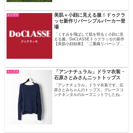
ですね。着心地は？素材感は？人気の秘
密がわかります。
美肌＋小顔に見える服！ドゥクラ
トップス
ッセ新作リバーシブルパーカー登
場
「くすみを飛ばして肌を明るく小顔に見
える服」DoCLASSEドゥクラッセの新作
【美肌小顔効果】「二重織リバーシブ
ル・パーカー」がCM新登場。ドゥクラッ
セ公式通販で購入できます。ノーメイク
でも羽織るだけで美肌見えってすごくな
いですか？
「アンナチュラル」ドラマ衣装・
トップス
石原さとみさんニットトップス
「アンナチュラル」ドラマ衣装です。石
原さとみちゃんのトップス。グレースコ
ンチネンタルのルーズニットでしたね。
カラーはネイビーです。