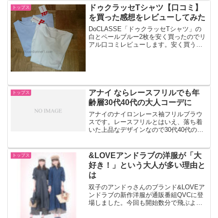
ドゥクラッセTシャツ【口コミ】
トップス
を買った感想をレビューしてみた
DoCLASSE「ドゥクラッセTシャツ」の
白とペールブルー2枚を安く買ったのでリ
アル口コミレビューします。安く買う方
法や色、サイズ、品質の感想、通気性な
どお伝えしましょう。2024年夏も充実の
ラインナップ。
アナイ ならレースフリルでも年
トップス
齢層30代40代の大人コーデに
アナイのナイロンレース袖フリルブラウ
スです。レースフリルとはいえ、落ち着
いた上品なデザインなので30代40代の年
齢層の働く女性の休日を華やかに演出し
ます。
&LOVEアンドラブの洋服が「大
トップス
好き！」という大人が多い理由と
は
双子のアンドゥさんのブランド&LOVEア
ンドラブの新作洋服が通販番組QVCに登
場しました。今回も開始数分で飛ぶよう
に売れていました。すごーい。&LOVEブ