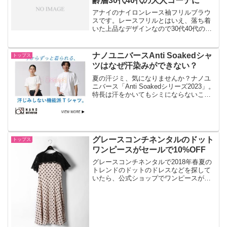
齢層30代40代の大人コーデに
アナイのナイロンレース袖フリルブラウ
スです。レースフリルとはいえ、落ち着
いた上品なデザインなので30代40代の年
齢層の働く女性の休日を華やかに演出し
ます。
ナノユニバースAnti Soakedシャ
トップス
ツはなぜ汗染みができない？
夏の汗ジミ、気になりませんか？ナノユ
ニバース「Anti Soakedシリーズ2023」。
特長は汗をかいてもシミにならないこ
と。脇汗もへっちゃらです。おしゃれ＋
快適なAnti Soakedシャツは、なぜ汗染み
ができないのでしょうか。
グレースコンチネンタルのドット
トップス
ワンピースがセールで10%OFF
グレースコンチネンタルで2018年春夏の
トレンドのドットのドレスなどを探して
いたら、公式ショップでワンピースがセ
ールになっていました。10%OFF。いま
がチャンスです。