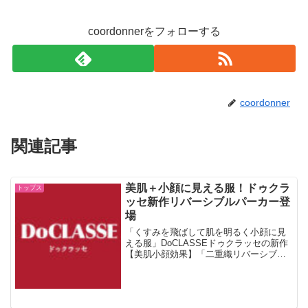
coordonnerをフォローする
coordonner
関連記事
美肌＋小顔に見える服！ドゥクラ
トップス
ッセ新作リバーシブルパーカー登
場
「くすみを飛ばして肌を明るく小顔に見
える服」DoCLASSEドゥクラッセの新作
【美肌小顔効果】「二重織リバーシブ
ル・パーカー」がCM新登場。ドゥクラッ
セ公式通販で購入できます。ノーメイク
でも羽織るだけで美肌見えってすごくな
いですか？