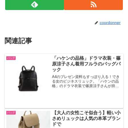
coordonner
関連記事
「ハケンの品格」ドラマ衣装・篠
バッグ
原涼子さん着用フルラのバッグパ
ック
A4のプレゼン資料もすっぽり入る！でき
る女のビジネスリュック。「ハケンの品
格」のドラマ衣装で篠原涼子さんが持っ
ているのはFURLAフルラのパイパーバッ
グパックのブラック。クールで便利。
【大人の女性こそ似合う】軽い小
バッグ
さめリュックは人気の本革ブラン
ドで