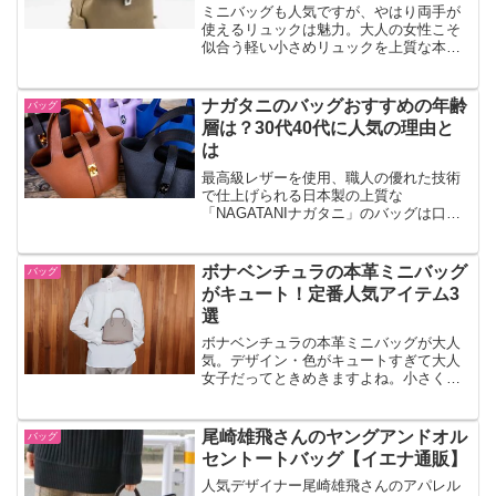
ミニバッグも人気ですが、やはり両手が
使えるリュックは魅力。大人の女性こそ
似合う軽い小さめリュックを上質な本革
ブランドでピックアップしてみました。
ナガタニのバッグおすすめの年齢
バッグ
層は？30代40代に人気の理由と
は
最高級レザーを使用、職人の優れた技術
で仕上げられる日本製の上質な
「NAGATANIナガタニ」のバッグは口コ
ミでも人気です。おすすめの年齢層は何
歳くらいなのでしょうか。また、30代40
代にとくに評判がいいですね。人気があ
ボナベンチュラの本革ミニバッグ
バッグ
る理由とは。
がキュート！定番人気アイテム3
選
ボナベンチュラの本革ミニバッグが大人
気。デザイン・色がキュートすぎて大人
女子だってときめきますよね。小さくて
かわいらしいのでプレゼントとしてのサ
イズ感もちょうどいい。クリスマスのギ
フトにいかがでしょうか。
尾崎雄飛さんのヤングアンドオル
バッグ
セントートバッグ【イエナ通販】
人気デザイナー尾崎雄飛さんのアパレル