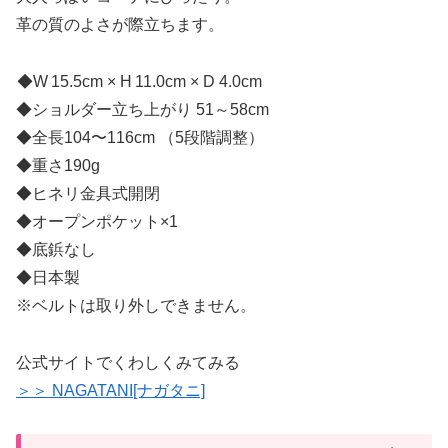
革の質のよさが際立ちます。
◆W 15.5cm × H 11.0cm × D 4.0cm
◆ショルダー立ち上がり 51～58cm
◆全長104〜116cm （5段階調整）
◆重さ190g
◆ヒネリ金具式開閉
◆オープンポケット×1
◆底鋲なし
◆日本製
※ベルトは取り外しできません。
公式サイトでくわしくみてみる
＞＞ NAGATANI[ナガタニ]