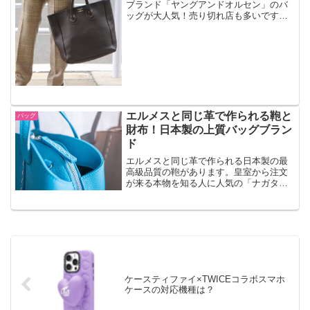
ブランド「ヤングアンドオルセン」のバ
ッグが大人気！売り切れ店も多いですが
在庫ありのお店もあります。2019年はこ
れでおしゃれに決めましょう。
エルメスと同じ革で作られる鞄と
バッグ
財布！日本製の上質バッグブラン
ド
エルメスと同じ革で作られる日本製の最
高級品質の鞄があります。皇室から注文
が来る本物を知る人に人気の「ナガタ
ニ」。エルメスよりはお手頃価格なので
買いやすいのに、気品あふれる上質感で
す。
ケースティファイ×TWICEコラボスマホ
ケースの対応機種は？