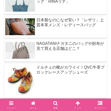
ッグ「RINAリナ」
日本製なのになぜ安い？「レザリ」上
質本革メンズ・レディースバッグ
NAGATANIナガタニのバッグや財布が
見て買える店舗はどこ？
ドルチェの靴がカワイイ！QVC牛革ブ
ロックレースアップシューズ
芸能人が着てる服の探し方は？インス
タやドラマ衣装が気になる
メニュー
ホーム
検索
トップ
サイドバー