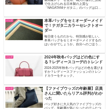
で仕上げられる日本製の上質な
「NAGATANIナガタニ」のバッグは口コ
ミでも人気です。おすすめの年齢層は何
歳くらいなのでしょうか。また、30代40
代にとくに評判がいいですね。人気があ
本革バッグをセミオーダーメイド
バッグ
る理由とは。
で！ナガタ二カラーセレクトオー
ダー
毎日使うものだから、特別感が欲しい。
本革バッグをセミオーダーメイドするの
はいかがでしょうか。自分へのごほうび
に、大切な方へのプレゼントにもおすす
めです。高級本革のナガタ二のカラーセ
レクトオーダーで自分だけのバッグにカ
2024年秋冬バッグはどの色にす
バッグ
スタマイズできます。
る？レディースコーデのトレンド
2024-2025年秋冬バッグはどの色を選びま
すか？レディースファッションのトレン
ドカラーをチェック。
【ファイブウッズの年齢層】店員
バッグ
さんに聞いたらリアル評判がわか
った
バッグ好きに大人気のファイブウッズの
バッグ。年齢層が気になったのでふたつ