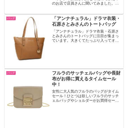
のお店で店員さんに聞いてみました。リ
アルなおすすめ世代や評判、売れてるア
イテムがよくわかりました。
「アンナチュラル」ドラマ衣装・
バッグ
石原さとみさんのトートバッグ
「アンナチュラル」ドラマ衣装・石原さ
とみさんのトートバッグに注目が集まっ
ています。大きくてたっぷり入ってオフ
ィスでも便利。ブランドは今をときめく
マイケルコースです。同色で似たフォル
ムの少しお手頃のもありましたのでご紹
介しておきましょう。
フルラのサッチェルバッグや長財
バッグ
布がお得に買えるタイムセール
中！
女性に大人気のフルラのバッグがタイム
セール！ひとつは欲しいフルラのサッチ
ェルバッグやショルダーがお買得セール
となっています。お見逃しなく！