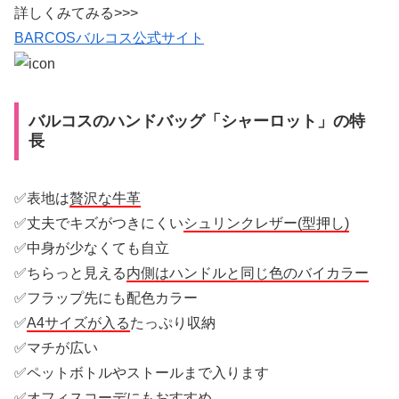
詳しくみてみる>>>
BARCOSバルコス公式サイト
バルコスのハンドバッグ「シャーロット」の特
長
✅表地は
贅沢な牛革
✅丈夫でキズがつきにくい
シュリンクレザー(型押し)
✅中身が少なくても自立
✅ちらっと見える
内側はハンドルと同じ色のバイカラー
✅フラップ先にも配色カラー
✅
A4サイズが入る
たっぷり収納
✅マチが広い
✅ペットボトルやストールまで入ります
✅オフィスコーデにもおすすめ