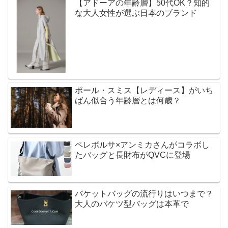
【アドーアの年齢層】50代OK？知的
な大人女性が選ぶ日本のブランド
ポール・スミス【レディース】がいち
ばん似合う年齢層とは何歳？
ペレボルサ×アンミカさんがコラボし
たバッグと長財布がQVCに登場
バケットバッグの流行りはいつまで？
大人のバケツ型バッグは本革で