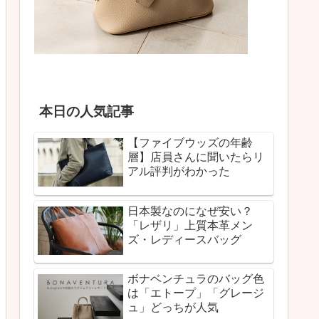
本日の人気記事
【ファイブウッズの年齢
層】店員さんに聞いたらリ
アル評判がわかった
日本製なのになぜ安い？
「レザリ」上質本革メン
ズ・レディースバッグ
ボナベンチュラのバッグ色
は「エトープ」「グレージ
ュ」どっちが人気