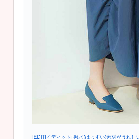
IEDIT[イディット] 撥水(はっすい)素材が