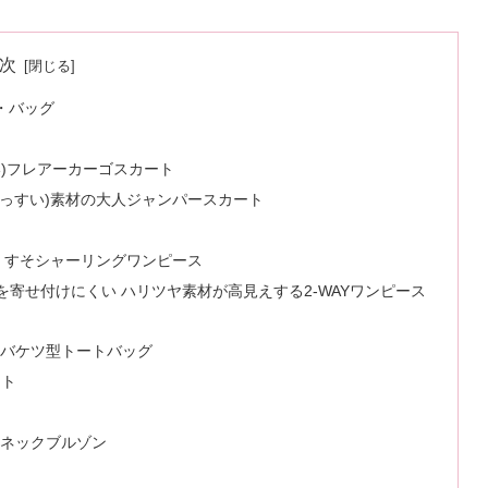
次
・バッグ
っすい)フレアーカーゴスカート
水(はっすい)素材の大人ジャンパースカート
しい すそシャーリングワンピース
)&虫を寄せ付けにくい ハリツヤ素材が高見えする2-WAYワンピース
)素材のバケツ型トートバッグ
ート
ザーネックブルゾン