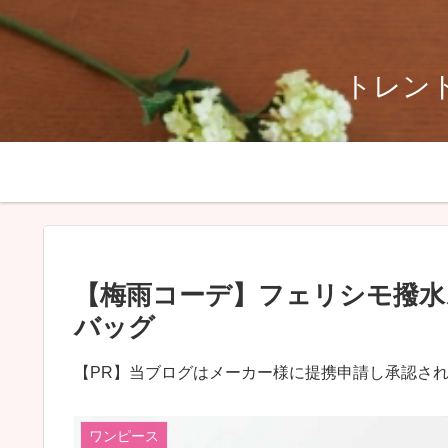
トレンド
【梅雨コーデ】フェリシモ撥水
バッグ
【PR】当ブログはメーカー様に提携申請し承認さ
ワンピース