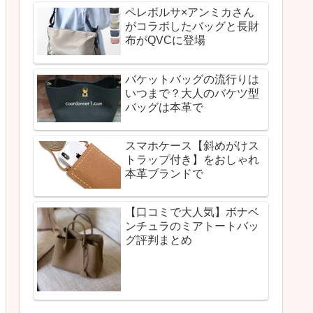
ペレボルサ×アンミカさん
がコラボしたバッグと長財
布がQVCに登場
バケットバッグの流行りは
いつまで？大人のバケツ型
バッグは本革で
スマホケース【斜めがけス
トラップ付き】をおしゃれ
本革ブランドで
【口コミで大人気】ボナベ
ンチュラのミアトートバッ
グ評判まとめ