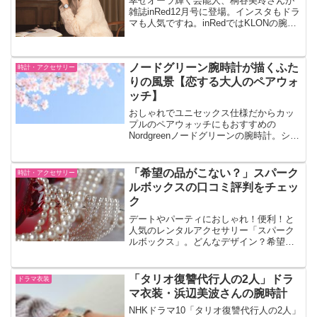
幸せオーラ輝く芸能人、桐谷美玲さんが
雑誌inRed12月号に登場。インスタもドラ
マも人気ですね。inRedではKLONの腕時
計を着用。種類と値段をご紹介します。
ペアウォッチでクリスマスプレゼントに
しても素敵ですね。
ノードグリーン腕時計が描くふた
時計・アクセサリー
りの風景【恋する大人のペアウォ
ッチ】
おしゃれでユニセックス仕様だからカッ
プルのペアウォッチにもおすすめの
Nordgreenノードグリーンの腕時計。シン
プルデザインでオフィスにもデートにも
ぴったりですね。
「希望の品がこない？」スパーク
時計・アクセサリー
ルボックスの口コミ評判をチェッ
ク
デートやパーティにおしゃれ！便利！と
人気のレンタルアクセサリー「スパーク
ルボックス」。どんなデザイン？希望の
品がこない？ちゃんとくる？などなどい
ろいろなポイントを口コミ評判をまとめ
て確認してみます。また、休会・退会の
「タリオ復讐代行人の2人」ドラ
ドラマ衣装
方法は。
マ衣装・浜辺美波さんの腕時計
NHKドラマ10「タリオ復讐代行人の2人」