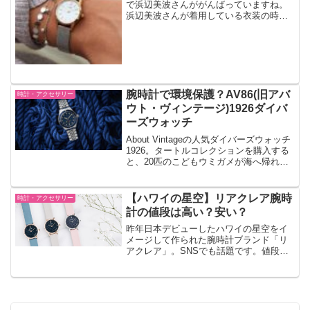
で浜辺美波さんががんばっていますね。
浜辺美波さんが着用している衣装の時計
はいまSNSで世界中で大人気のクルース
のレディース腕時計です。
腕時計で環境保護？AV86(旧アバ
時計・アクセサリー
ウト・ヴィンテージ)1926ダイバ
ーズウォッチ
About Vintageの人気ダイバーズウォッチ
1926。タートルコレクションを購入する
と、20匹のこどもウミガメが海へ帰れる
環境保護のお手伝いができます。ダイビ
ングは美しい海があってこそ。
【ハワイの星空】リアクレア腕時
時計・アクセサリー
計の値段は高い？安い？
昨年日本デビューしたハワイの星空をイ
メージして作られた腕時計ブランド「リ
アクレア」。SNSでも話題です。値段は
高いのでしょうか。