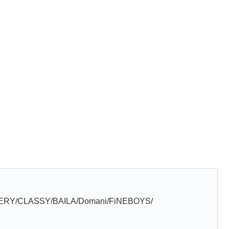
。
/VERY/CLASSY/BAILA/Domani/FiNEBOYS/