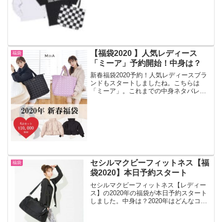
ーズン使えるアイテムが入ったオリジナ
ルバッグです。
【福袋2020 】人気レディース
福袋
「ミーア」予約開始！中身は？
新春福袋2020予約！人気レディースブラ
ンドもスタートしましたね。こちらは
「ミーア」。これまでの中身ネタバレ
は・・・アウター、トップス、ポーチな
どファッションアイテムが48,000円分入
っています。楽しみですね。
セシルマクビーフィットネス【福
福袋
袋2020】本日予約スタート
セシルマクビーフィットネス【レディー
ス】の2020年の福袋が本日予約スタート
しました。中身は？2020年はどんなコー
デか楽しみですね。大人気ブランドは一
瞬で予約完売するのでご予約はお早め