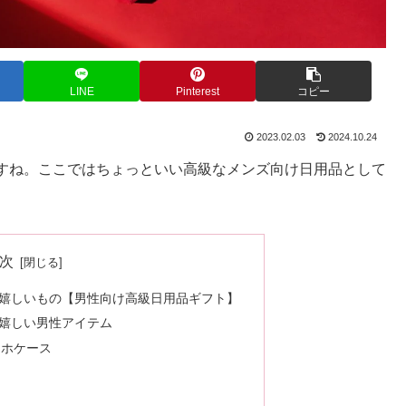
LINE
Pinterest
コピー
2023.02.03
2024.10.24
すね。ここではちょっといい高級なメンズ向け日用品として
次
嬉しいもの【男性向け高級日用品ギフト】
嬉しい男性アイテム
マホケース
ト