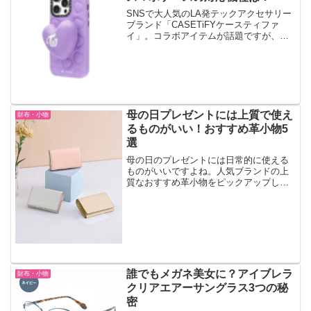
SNSで大人気のLA発テックアクセサリー
ブランド「CASETiFYケースティファ
イ」。コラボアイテムが話題ですが、
TWICEとのコラボも実現しました。
ONCEに欠かせないコラボスマホケース
ですがあなたのスマホとの相性は？対応
機種をまとめました。
母の日プレゼントには上質で使え
財布・小物
るものがいい！おすすめ革小物5
選
母の日のプレゼントには日常的に使える
ものがいいですよね。人気ブランドの上
質なおすすめ革小物をピックアップしま
した。最高級本革のスマホケース、名刺
入れ、眼鏡ケース、ポーチ、カードケー
スなど。きっと喜ばれるギフトになりま
すね。どれも上品でよいものですがそれ
ほど高すぎる値段でもないのでギフトに
ぴったりです。
誰でもメガネ美女に？アイブレラ
財布・小物
クリアエアーサングラス3つの秘
密