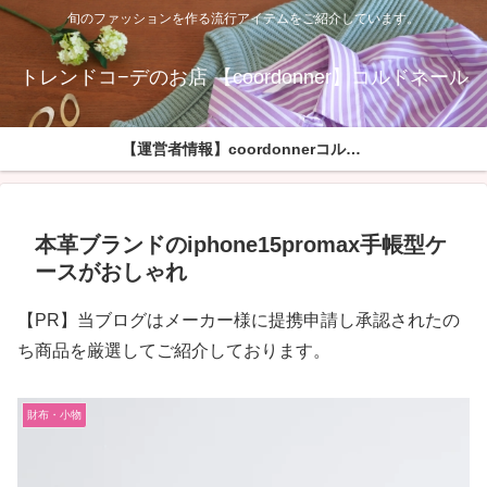
旬のファッションを作る流行アイテムをご紹介しています。
トレンドコ−デのお店 【coordonner】コルドネール
【運営者情報】coordonnerコルドネールへようこそ
本革ブランドのiphone15promax手帳型ケ
ースがおしゃれ
【PR】当ブログはメーカー様に提携申請し承認されたの
ち商品を厳選してご紹介しております。
財布・小物