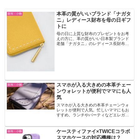
本革の質がいいブランド「ナガタ
財布・小物
ニ」レディース財布を母の日ギフ
トに
母の日に上質な財布のプレゼントをお考
えの方に、革の質がいい日本製ブランド
老舗「ナガタニ」のレディース長財布・
二つ折り・三つ折り財布がおすすめ。皇
室や大統領夫人からも注文がくる高級感
と上質感をぜひ。
スマホが入る大きめの本革チェー
財布・小物
ンウォレットが便利でママにも人
気
スマホが入る大きめの本革チェーンウォ
レットが便利で人気。忙しいママにもお
すすめ。ランチやパーティなどエレガン
トコーデにもカジュアルコーデにも合い
ますね。
ケースティファイ×TWICEコラボ
財布・小物
スマホケースの対応機種は？