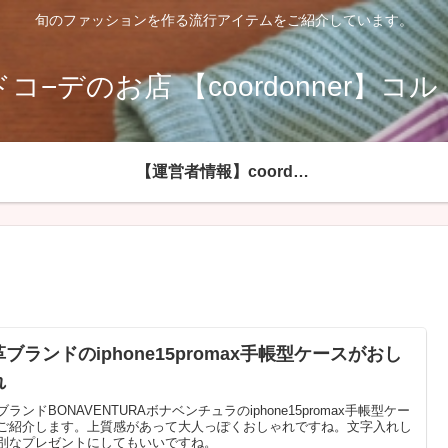
旬のファッションを作る流行アイテムをご紹介しています。
コ−デのお店 【coordonner】コ
【運営者情報】coordonnerコルドネールへようこそ
ブランドのiphone15promax手帳型ケースがおし
れ
ブランドBONAVENTURAボナベンチュラのiphone15promax手帳型ケー
ご紹介します。上質感があって大人っぽくおしゃれですね。文字入れし
別なプレゼントにしてもいいですね。