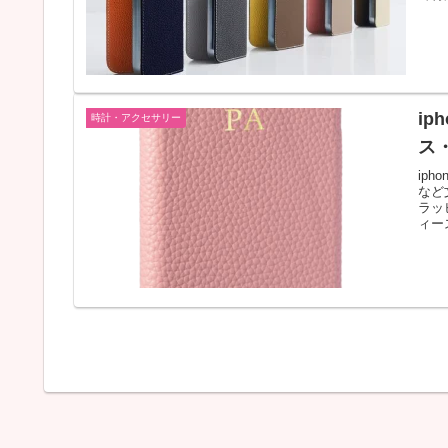
i
時計・アクセサリー
ス
iph
など
ラッ
ィー