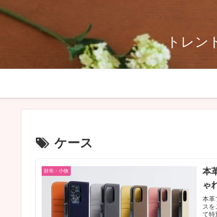
トレンド
ケース
本革
財布・小物
ゃ
本革
スを
て特