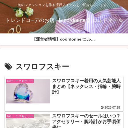
旬のファッションを作る流行アイテムをご紹介しています。
トレンドコ−デのお店 【coordonner】コルドネール
【運営者情報】coordonnerコルドネールへようこそ
スワロフスキー
スワロフスキー着用の人気芸能人
時計・アクセサリー
まとめ【ネックレス・指輪・腕時
計】
2025.07.28
スワロフスキーのセールはいつ？
時計・アクセサリー
アクセサリー・腕時計がお手頃価
格に